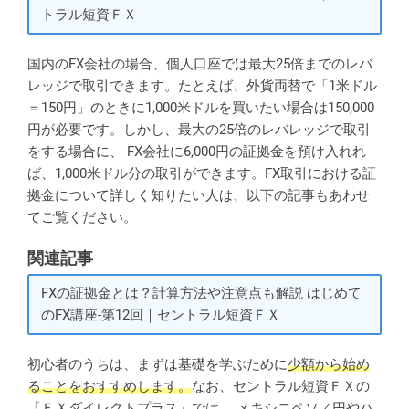
トラル短資ＦＸ
国内のFX会社の場合、個人口座では最大25倍までのレバ
レッジで取引できます。たとえば、外貨両替で「1米ドル
＝150円」のときに1,000米ドルを買いたい場合は150,000
円が必要です。しかし、最大の25倍のレバレッジで取引
をする場合に、 FX会社に6,000円の証拠金を預け入れれ
ば、1,000米ドル分の取引ができます。FX取引における証
拠金について詳しく知りたい人は、以下の記事もあわせ
てご覧ください。
関連記事
FXの証拠金とは？計算方法や注意点も解説 はじめて
のFX講座-第12回｜セントラル短資ＦＸ
初心者のうちは、まずは基礎を学ぶために
少額から始め
ることをおすすめします。
なお、セントラル短資ＦＸの
「ＦＸダイレクトプラス」では、 メキシコペソ／円やハ