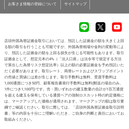
お客さま情報の登録について
サイトマップ
店頭外国為替証拠金取引においては、預託した証拠金の額を大きく上回
る額の取引を行うことも可能ですが、外国為替相場や金利の変動等によ
り、預託した証拠金の額を上回る損失が生じる可能性もあります。取引
証拠金として、想定元本の4%（「法人口座」は法令等で規定する方法
で算出した為替リスク想定比率）以上の額の必要証拠金を予め預託いた
だく必要があります。取引レート、両替レートおよびスワップポイント
の売値と買値には差が生じます。取引手数料は無料、受渡手数料は
1,000通貨につき50円、顧客報告書発行手数料は無料(郵送の場合のみ、
1件につき1,100円)です。売・買いずれかの建玉数量の合計が1百万通貨
を超える建玉を保有している通貨ペアの強制ロスカット時の約定価格に
は、マークアップした価格が適用されます。マークアップの額は取引要
綱でご確認ください。取引に際しては、「店頭外国為替証拠金取引説明
書」等の内容を十分にご理解いただき、ご自身の判断と責任においてお
取組みください。