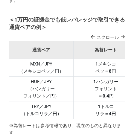
す。
＜1万円の証拠金でも低レバレッジで取引できる
通貨ペアの例＞
スクロール
通貨ペア
為替レート
MXN／JPY
1
メキシコ
（メキシコペソ／円）
ペソ＝
8
円
HUF／JPY
1
ハンガリー
（ハンガリー
フォリント
フォリント／円）
＝
0.4
円
TRY／JPY
1
トルコ
（トルコリラ／円）
リラ＝
4
円
※為替レートは参考情報であり、現在のものと異なりま
す。