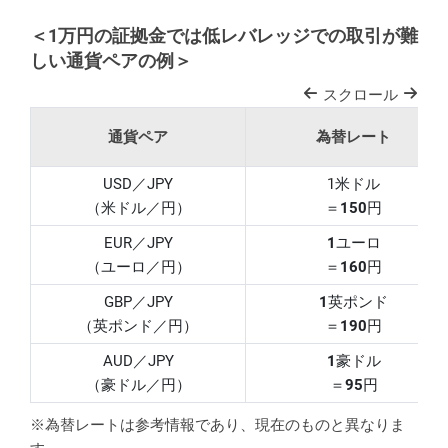
＜1万円の証拠金では低レバレッジでの取引が難
しい通貨ペアの例＞
スクロール
通貨ペア
為替レート
USD／JPY
1米ドル
（米ドル／円）
＝
150
円
EUR／JPY
1
ユーロ
（ユーロ／円）
＝
160
円
GBP／JPY
1
英ポンド
（英ポンド／円）
＝
190
円
AUD／JPY
1
豪ドル
（豪ドル／円）
＝
95
円
※為替レートは参考情報であり、現在のものと異なりま