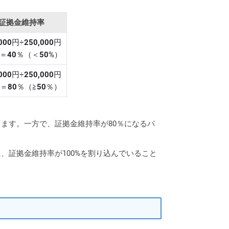
証拠金維持率
000
円÷
250,000
円
＝
40
％（＜
50
%）
000
円÷
250,000
円
＝
80
％（≧
50
％）
ます。一方で、証拠金維持率が80％になるパ
、証拠金維持率が100%を割り込んでいること