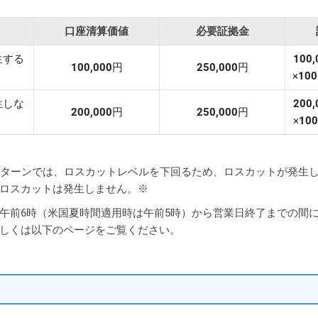
口座清算価値
必要証拠金
生する
100,
100,000
円
250,000
円
×
100
生しな
200,
200,000
円
250,000
円
×
100
パターンでは、ロスカットレベルを下回るため、ロスカットが発生し
ロスカットは発生しません。
※
午前6時（米国夏時間適用時は午前5時）から営業日終了までの間に
しくは以下のページをご覧ください。