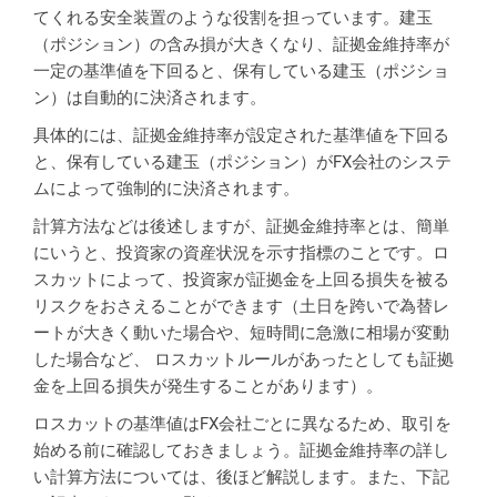
てくれる安全装置のような役割を担っています。建玉
（ポジション）の含み損が大きくなり、証拠金維持率が
一定の基準値を下回ると、保有している建玉（ポジショ
ン）は自動的に決済されます。
具体的には、証拠金維持率が設定された基準値を下回る
と、保有している建玉（ポジション）がFX会社のシステ
ムによって強制的に決済されます。
計算方法などは後述しますが、証拠金維持率とは、簡単
にいうと、投資家の資産状況を示す指標のことです。ロ
スカットによって、投資家が証拠金を上回る損失を被る
リスクをおさえることができます（土日を跨いで為替レ
ートが大きく動いた場合や、短時間に急激に相場が変動
した場合など、 ロスカットルールがあったとしても証拠
金を上回る損失が発生することがあります）。
ロスカットの基準値はFX会社ごとに異なるため、取引を
始める前に確認しておきましょう。証拠金維持率の詳し
い計算方法については、後ほど解説します。また、下記