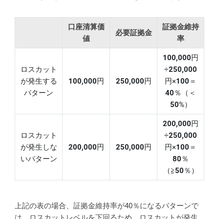
口座清算価
証拠金維持
必要証拠金
値
率
100,000
円
ロスカット
÷
250,000
が発生する
100,000
円
250,000
円
円×
100
＝
パターン
40
％（＜
50
%）
200,000
円
ロスカット
÷
250,000
が発生しな
200,000
円
250,000
円
円×
100
＝
いパターン
80
％
（≧
50
％）
上記の表の場合、証拠金維持率が40％になるパターンで
は、ロスカットレベルを下回るため、ロスカットが発生