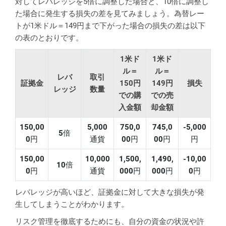
対してレバレッジを5倍に調整した場合と、10倍に調整し
た場合に発生する損失の差を見てみましょう。為替レー
トが1米ドル＝149円まで下がった場合の損失の差は以下
の表のとおりです。
1米ド
1米ド
ル＝
ル＝
レバ
取引
証拠金
150円
149円
損失
レッジ
数量
での購
での売
入金額
却金額
150,00
5,000
750,0
745,0
-5,000
5
倍
0
円
通貨
00
円
00
円
円
150,00
10,000
1,500,
1,490,
-10,00
10
倍
0
円
通貨
000
円
000
円
0
円
レバレッジが高いほど、証拠金に対して大きな損失が発
生してしまうことがわかります。
リスク管理を徹底するためにも、自分の資金の状況や許