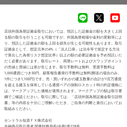
店頭外国為替証拠金取引においては、預託した証拠金の額を大きく上回
る額の取引を行うことも可能ですが、外国為替相場や金利の変動等によ
り、預託した証拠金の額を上回る損失が生じる可能性もあります。取引
証拠金として、想定元本の4%（「法人口座」は法令等で規定する方法
で算出した為替リスク想定比率）以上の額の必要証拠金を予め預託いた
だく必要があります。取引レート、両替レートおよびスワップポイント
の売値と買値には差が生じます。取引手数料は無料、受渡手数料は
1,000通貨につき50円、顧客報告書発行手数料は無料(郵送の場合のみ、
1件につき1,100円)です。売・買いずれかの建玉数量の合計が1百万通貨
を超える建玉を保有している通貨ペアの強制ロスカット時の約定価格に
は、マークアップした価格が適用されます。マークアップの額は取引要
綱でご確認ください。取引に際しては、「店頭外国為替証拠金取引説明
書」等の内容を十分にご理解いただき、ご自身の判断と責任においてお
取組みください。
セントラル短資ＦＸ株式会社
金融商品取引業者 関東財務局長(金商)第278号