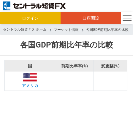
ログイン
口座開設
セントラル短資ＦＸ ホーム
マーケット情報
各国GDP前期比年率の比較
各国GDP前期比年率の比較
国
前期比年率(%)
変更幅(%)
アメリカ