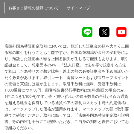
お客さま情報の登録について
サイトマップ
店頭外国為替証拠金取引においては、預託した証拠金の額を大きく上回
る額の取引を行うことも可能ですが、外国為替相場や金利の変動等によ
り、預託した証拠金の額を上回る損失が生じる可能性もあります。取引
証拠金として、想定元本の4%（「法人口座」は法令等で規定する方法
で算出した為替リスク想定比率）以上の額の必要証拠金を予め預託いた
だく必要があります。取引レート、両替レートおよびスワップポイント
の売値と買値には差が生じます。取引手数料は無料、受渡手数料は
1,000通貨につき50円、顧客報告書発行手数料は無料(郵送の場合のみ、
1件につき1,100円)です。売・買いずれかの建玉数量の合計が1百万通貨
を超える建玉を保有している通貨ペアの強制ロスカット時の約定価格に
は、マークアップした価格が適用されます。マークアップの額は取引要
綱でご確認ください。取引に際しては、「店頭外国為替証拠金取引説明
書」等の内容を十分にご理解いただき、ご自身の判断と責任においてお
取組みください。