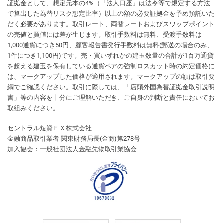
証拠金として、想定元本の4%（「法人口座」は法令等で規定する方法
で算出した為替リスク想定比率）以上の額の必要証拠金を予め預託いた
だく必要があります。取引レート、両替レートおよびスワップポイント
の売値と買値には差が生じます。取引手数料は無料、受渡手数料は
1,000通貨につき50円、顧客報告書発行手数料は無料(郵送の場合のみ、
1件につき1,100円)です。売・買いずれかの建玉数量の合計が1百万通貨
を超える建玉を保有している通貨ペアの強制ロスカット時の約定価格に
は、マークアップした価格が適用されます。マークアップの額は取引要
綱でご確認ください。取引に際しては、「店頭外国為替証拠金取引説明
書」等の内容を十分にご理解いただき、ご自身の判断と責任においてお
取組みください。
セントラル短資ＦＸ株式会社
金融商品取引業者 関東財務局長(金商)第278号
加入協会：一般社団法人金融先物取引業協会