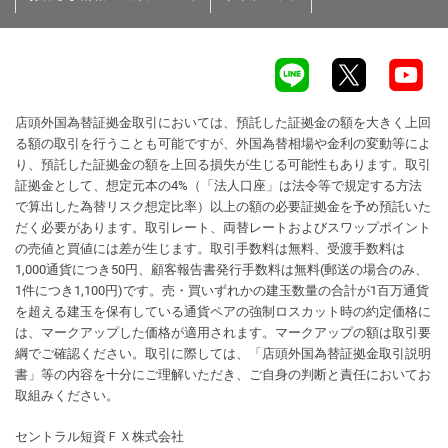
店頭外国為替証拠金取引においては、預託した証拠金の額を大きく上回
る額の取引を行うことも可能ですが、外国為替相場や金利の変動等によ
り、預託した証拠金の額を上回る損失が生じる可能性もあります。取引
証拠金として、想定元本の4%（「法人口座」は法令等で規定する方法
で算出した為替リスク想定比率）以上の額の必要証拠金を予め預託いた
だく必要があります。取引レート、両替レートおよびスワップポイント
の売値と買値には差が生じます。取引手数料は無料、受渡手数料は
1,000通貨につき50円、顧客報告書発行手数料は無料(郵送の場合のみ、
1件につき1,100円)です。売・買いずれかの建玉数量の合計が1百万通貨
を超える建玉を保有している通貨ペアの強制ロスカット時の約定価格に
は、マークアップした価格が適用されます。マークアップの額は取引要
綱でご確認ください。取引に際しては、「店頭外国為替証拠金取引説明
書」等の内容を十分にご理解いただき、ご自身の判断と責任においてお
取組みください。
セントラル短資ＦＸ株式会社