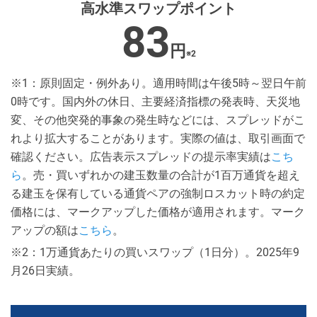
高水準
スワップポイント
83
円
※2
※1：原則固定・例外あり。適用時間は午後5時～翌日午前
0時です。国内外の休日、主要経済指標の発表時、天災地
変、その他突発的事象の発生時などには、スプレッドがこ
れより拡大することがあります。実際の値は、取引画面で
確認ください。広告表示スプレッドの提示率実績は
こち
ら
。売・買いずれかの建玉数量の合計が1百万通貨を超え
る建玉を保有している通貨ペアの強制ロスカット時の約定
価格には、マークアップした価格が適用されます。マーク
アップの額は
こちら
。
※2：1万通貨あたりの買いスワップ（1日分）。2025年9
月26日実績。