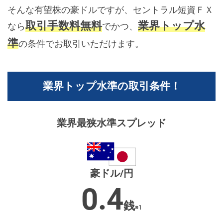
そんな有望株の豪ドルですが、セントラル短資ＦＸ
取引手数料無料
業界トップ水
なら
でかつ、
準
の条件でお取引いただけます。
業界トップ水準の取引条件！
業界最狭水準
スプレッド
豪ドル/円
0.4
銭
※1