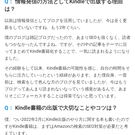
Q：
情報発信の方法としてKindleで出版する理由
は？
以前は情報発信としてブログを活用していましたが、今は全く更
新をしていないですね、もう2年ぐらい。
僕のブログは雑記ブログだったので、あまりSEOも強くなく、読者
もつかなかったんですよね。ですが、その中の記事をテーマに沿
ってまとめてKindle書籍化することで、一気に読まれるようになり
ました。
その経験をして以来、Kindle書籍の可能性を感じ、自分の時間をそ
ちらに注力していったという経緯があります。また僕自身、一昔
前は、検索をして色んな方のブログを見ていましたが、今はもう
ブログってあんまり読まれないなっていう感覚があるんで、あま
りそこにフォーカスすることは得策でないと思っています。
Q：
Kindle書籍の出版で大切なことやコツは？
僕、つい2022年2月にKindle出版のやり方に関する本も書いたので
すがKindle書籍は、まずはAmazonの検索のSEO対策が必要だと考
えています。