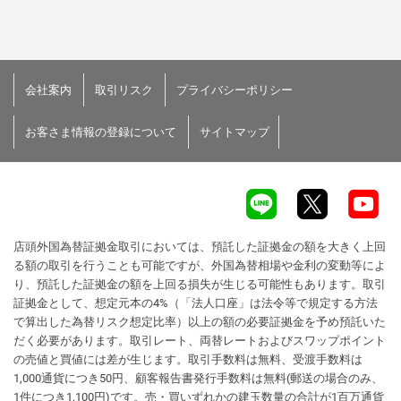
会社案内
取引リスク
プライバシーポリシー
お客さま情報の登録について
サイトマップ
店頭外国為替証拠金取引においては、預託した証拠金の額を大きく上回
る額の取引を行うことも可能ですが、外国為替相場や金利の変動等によ
り、預託した証拠金の額を上回る損失が生じる可能性もあります。取引
証拠金として、想定元本の4%（「法人口座」は法令等で規定する方法
で算出した為替リスク想定比率）以上の額の必要証拠金を予め預託いた
だく必要があります。取引レート、両替レートおよびスワップポイント
の売値と買値には差が生じます。取引手数料は無料、受渡手数料は
1,000通貨につき50円、顧客報告書発行手数料は無料(郵送の場合のみ、
1件につき1,100円)です。売・買いずれかの建玉数量の合計が1百万通貨