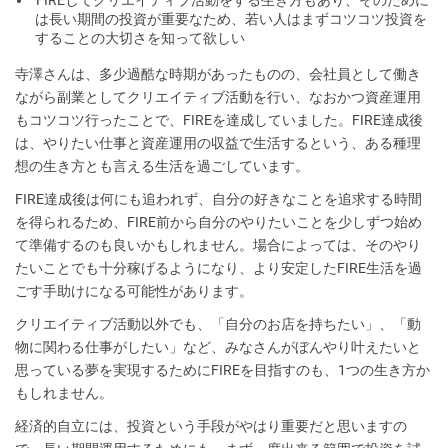
は長い期間の投資が重要なため、若い人はまずコツコツ投資を
することの大切さを知って欲しい
寺澤さんは、多少過酷な時期があったものの、会社員として働き
ながら副業としてクリエイティブ活動を行い、なおかつ資産運用
もコツコツ行ったことで、FIREを達成していました。FIRE達成後
は、やりたい仕事と資産運用の収益で生活するという、ある種理
想の生き方とも言える生活を過ごしています。
FIRE達成後は何にも追われず、自分の好きなことを追求する時間
を得られるため、FIRE前から自分のやりたいことを少しずつ始め
て準備するのも良いかもしれません。場合によっては、そのやり
たいことでも十分稼げるようになり、より安定したFIRE生活を過
ごす手助けになる可能性があります。
クリエイティブ活動以外でも、「自分のお店を持ちたい」、「動
物に関わる仕事がしたい」など、みなさんがぼんやり叶えたいと
思っている夢を実現するためにFIREを目指すのも、1つの生き方か
もしれません。
経済的自立には、投資という手段がやはり重要だと思いますの