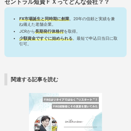
セントラル短資ＦＸってどんな会社？？
FX市場誕生と同時期に創業
。20年の信頼と実績を兼
ね備えた老舗企業。
JCRから
長期発行体格付
を取得。
少額資金ですぐに始められる
。最短で申込日当日に取
引可。
関連する記事を読む