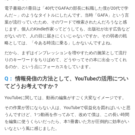
電子書籍の1冊目は「40代でGAFAの部長に転職した僕が20代で学
んだ～」のようなタイトルにしたんです。当時「GAFA」という言
葉が流行っていたため、そのワードで検索されたんだろうなと感
じます。個人のKindle作家ってどうしても、出版社が出す広告など
がないので、人の目に届きにくいじゃないですか。その弱者の戦
略としては、「今ある時流に乗る」しかないんですよね。
だから、まずはインプレッションを増やすための施策として流行
りのキーワードをちりばめて、どうやってその本に出会ってくれ
るのか、という点にフォーカスをしています。
Q：
情報発信の方法として、YouTubeの活用につい
てどうお考えですか？
YouTubeに関しては、動画の編集がすごく大変なイメージです。
その作業が苦にならない人は、YouTubeで収益化を図ればいいと思
うんですけど、1つ動画を作ってみて、改めて僕は、この長い時間
を編集に使うくらいだったら、本1冊書いた方が圧倒的に効率がい
いなという風に感じました。