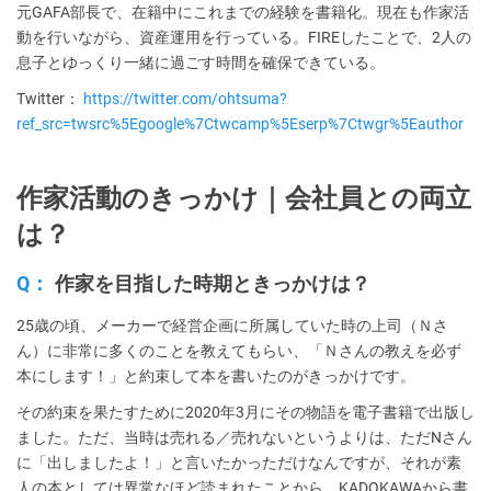
元GAFA部長で、在籍中にこれまでの経験を書籍化。現在も作家活
動を行いながら、資産運用を行っている。FIREしたことで、2人の
息子とゆっくり一緒に過ごす時間を確保できている。
Twitter：
https://twitter.com/ohtsuma?
ref_src=twsrc%5Egoogle%7Ctwcamp%5Eserp%7Ctwgr%5Eauthor
作家活動のきっかけ｜会社員との両立
は？
Q：
作家を目指した時期ときっかけは？
25歳の頃、メーカーで経営企画に所属していた時の上司（Ｎさ
ん）に非常に多くのことを教えてもらい、「Ｎさんの教えを必ず
本にします！」と約束して本を書いたのがきっかけです。
その約束を果たすために2020年3月にその物語を電子書籍で出版し
ました。ただ、当時は売れる／売れないというよりは、ただNさん
に「出しましたよ！」と言いたかっただけなんですが、それが素
人の本としては異常なほど読まれたことから、KADOKAWAから書