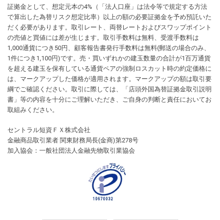
証拠金として、想定元本の4%（「法人口座」は法令等で規定する方法
で算出した為替リスク想定比率）以上の額の必要証拠金を予め預託いた
だく必要があります。取引レート、両替レートおよびスワップポイント
の売値と買値には差が生じます。取引手数料は無料、受渡手数料は
1,000通貨につき50円、顧客報告書発行手数料は無料(郵送の場合のみ、
1件につき1,100円)です。売・買いずれかの建玉数量の合計が1百万通貨
を超える建玉を保有している通貨ペアの強制ロスカット時の約定価格に
は、マークアップした価格が適用されます。マークアップの額は取引要
綱でご確認ください。取引に際しては、「店頭外国為替証拠金取引説明
書」等の内容を十分にご理解いただき、ご自身の判断と責任においてお
取組みください。
セントラル短資ＦＸ株式会社
金融商品取引業者 関東財務局長(金商)第278号
加入協会：一般社団法人金融先物取引業協会