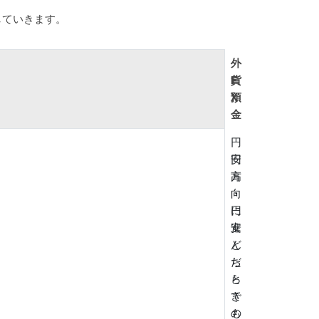
していきます。
外
F
貨
X
預
金
円
円
安
高
方
・
向
円
に
安
進
ど
ん
ち
だ
ら
と
で
き
も
の