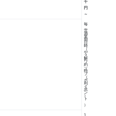
千
十
円
円
～
～
毎
営
満
業
期
日
時
（
や
ス
解
ワ
約
ッ
時
プ
（
ポ
利
イ
息
ン
）
ト
）
1