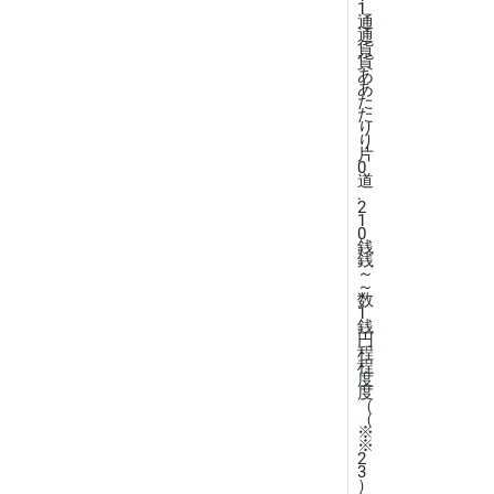
1
通
通
貨
貨
あ
あ
た
た
り
り
片
0
道
.
2
1
0
銭
銭
～
～
数
1
銭
円
程
程
度
度
（
（
※
※
2
3
）