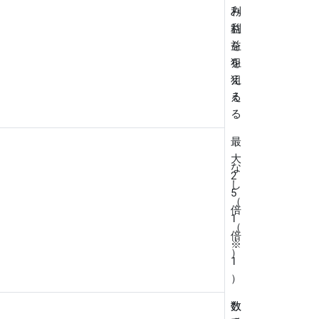
利
み
益
利
を
益
狙
を
え
狙
る
え
る
最
大
な
2
し
5
（
倍
1
（
倍
※
）
1
）
数
数