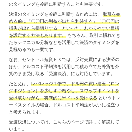
のタイミングを冷静に判断することも重要です。
決済のタイミングを冷静に判断するためには、
取引を始
める前に「〇〇円の利益が出たら利確する」「〇〇円の
損失が出たら損切りする」といった、わかりやすい目標
を設定する方法もあります。
もちろん、取引に慣れてき
たらテクニカル分析などを活用して決済のタイミングを
見極めるのも一案です。
なお、セントラル短資ＦＸでは、反対売買による決済の
ほか、ドルコスト平均法を活用して積み立てた外貨を外
貨のまま受け取る「受渡決済」にも対応しています。
たとえば、
レバレッジ１倍で、ドル円の買い建玉（ロン
グポジション）を少しずつ増やし、スワップポイントを
受け取りながら、将来的に米ドルを受け取る
というトレ
ードスタイルの場合、ドルコスト平均法が大いに役立つ
と考えられます。
受渡決済については、こちらのページで詳しく解説して
います。