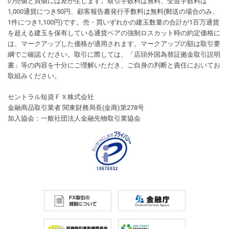
の売値と買値には差が生じます。取引手数料は無料、受渡手数料は
1,000通貨につき50円、顧客報告書発行手数料は無料(郵送の場合のみ、
1件につき1,100円)です。売・買いずれかの建玉数量の合計が1百万通貨
を超える建玉を保有している通貨ペアの強制ロスカット時の約定価格に
は、マークアップした価格が適用されます。マークアップの額は取引要
綱でご確認ください。取引に際しては、「店頭外国為替証拠金取引説明
書」等の内容を十分にご理解いただき、ご自身の判断と責任においてお
取組みください。
セントラル短資ＦＸ株式会社
金融商品取引業者 関東財務局長(金商)第278号
加入協会：一般社団法人金融先物取引業協会