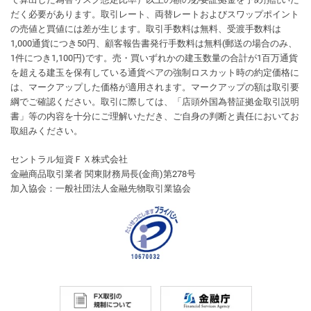
だく必要があります。取引レート、両替レートおよびスワップポイント
の売値と買値には差が生じます。取引手数料は無料、受渡手数料は
1,000通貨につき50円、顧客報告書発行手数料は無料(郵送の場合のみ、
1件につき1,100円)です。売・買いずれかの建玉数量の合計が1百万通貨
を超える建玉を保有している通貨ペアの強制ロスカット時の約定価格に
は、マークアップした価格が適用されます。マークアップの額は取引要
綱でご確認ください。取引に際しては、「店頭外国為替証拠金取引説明
書」等の内容を十分にご理解いただき、ご自身の判断と責任においてお
取組みください。
セントラル短資ＦＸ株式会社
金融商品取引業者 関東財務局長(金商)第278号
加入協会：一般社団法人金融先物取引業協会