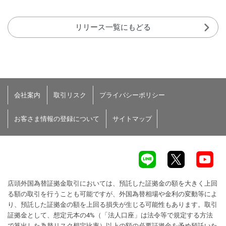
リリース一覧にもどる
会社案内
取引リスク
プライバシーポリシー
お客さま情報の登録について
サイトマップ
店頭外国為替証拠金取引においては、預託した証拠金の額を大きく上回
る額の取引を行うことも可能ですが、外国為替相場や金利の変動等によ
り、預託した証拠金の額を上回る損失が生じる可能性もあります。取引
証拠金として、想定元本の4%（「法人口座」は法令等で規定する方法
で算出した為替リスク想定比率）以上の額の必要証拠金を予め預託いた