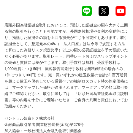
店頭外国為替証拠金取引においては、預託した証拠金の額を大きく上回
る額の取引を行うことも可能ですが、外国為替相場や金利の変動等によ
り、預託した証拠金の額を上回る損失が生じる可能性もあります。取引
証拠金として、想定元本の4%（「法人口座」は法令等で規定する方法
で算出した為替リスク想定比率）以上の額の必要証拠金を予め預託いた
だく必要があります。取引レート、両替レートおよびスワップポイント
の売値と買値には差が生じます。取引手数料は無料、受渡手数料は
1,000通貨につき50円、顧客報告書発行手数料は無料(郵送の場合のみ、
1件につき1,100円)です。売・買いずれかの建玉数量の合計が1百万通貨
を超える建玉を保有している通貨ペアの強制ロスカット時の約定価格に
は、マークアップした価格が適用されます。マークアップの額は取引要
綱でご確認ください。取引に際しては、「店頭外国為替証拠金取引説明
書」等の内容を十分にご理解いただき、ご自身の判断と責任においてお
取組みください。
セントラル短資ＦＸ株式会社
金融商品取引業者 関東財務局長(金商)第278号
加入協会：一般社団法人金融先物取引業協会