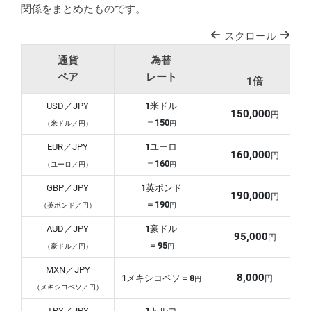
関係をまとめたものです。
スクロール
通貨
為替
ペア
レート
1倍
USD／JPY
1
米ドル
150,000
円
＝
150
円
（米ドル／円）
EUR／JPY
1
ユーロ
160,000
円
＝
160
円
（ユーロ／円）
GBP／JPY
1
英ポンド
190,000
円
＝
190
円
（英ポンド／円）
AUD／JPY
1
豪ドル
95,000
円
＝
95
円
（豪ドル／円）
MXN／JPY
8,000
1
メキシコペソ＝
8
円
円
（メキシコペソ／円）
TRY／JPY
1
トルコ