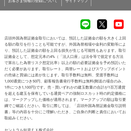
お客さま情報の登録について
サイトマップ
店頭外国為替証拠金取引においては、預託した証拠金の額を大きく上回
る額の取引を行うことも可能ですが、外国為替相場や金利の変動等によ
り、預託した証拠金の額を上回る損失が生じる可能性もあります。取引
証拠金として、想定元本の4%（「法人口座」は法令等で規定する方法
で算出した為替リスク想定比率）以上の額の必要証拠金を予め預託いた
だく必要があります。取引レート、両替レートおよびスワップポイント
の売値と買値には差が生じます。取引手数料は無料、受渡手数料は
1,000通貨につき50円、顧客報告書発行手数料は無料(郵送の場合のみ、
1件につき1,100円)です。売・買いずれかの建玉数量の合計が1百万通貨
を超える建玉を保有している通貨ペアの強制ロスカット時の約定価格に
は、マークアップした価格が適用されます。マークアップの額は取引要
綱でご確認ください。取引に際しては、「店頭外国為替証拠金取引説明
書」等の内容を十分にご理解いただき、ご自身の判断と責任においてお
取組みください。
セントラル短資ＦＸ株式会社