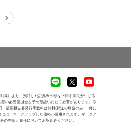
変動等により、預託した証拠金の額を上回る損失が生じる
の額の必要証拠金を予め預託いただく必要があります。取
円、顧客報告書発行手数料は無料(郵送の場合のみ、1件に
価格には、マークアップした価格が適用されます。マークア
自身の判断と責任においてお取組みください。