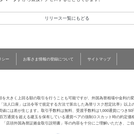
リリース一覧にもどる
リシー
お客さま情報の登録について
サイトマップ
額を大きく上回る額の取引を行うことも可能ですが、外国為替相場や金利の
（「法人口座」は法令等で規定する方法で算出した為替リスク想定比率）以上
値には差が生じます。取引手数料は無料、受渡手数料は1,000通貨につき50
計が1百万通貨を超える建玉を保有している通貨ペアの強制ロスカット時の約定
、「店頭外国為替証拠金取引説明書」等の内容を十分にご理解いただき、ご