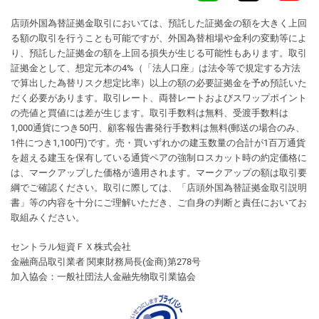
店頭外国為替証拠金取引においては、預託した証拠金の額を大きく上回
る額の取引を行うことも可能ですが、外国為替相場や金利の変動等によ
り、預託した証拠金の額を上回る損失が生じる可能性もあります。取引
証拠金として、想定元本の4%（「法人口座」は法令等で規定する方法
で算出した為替リスク想定比率）以上の額の必要証拠金を予め預託いた
だく必要があります。取引レート、両替レートおよびスワップポイント
の売値と買値には差が生じます。取引手数料は無料、受渡手数料は
1,000通貨につき50円、顧客報告書発行手数料は無料(郵送の場合のみ、
1件につき1,100円)です。売・買いずれかの建玉数量の合計が1百万通貨
を超える建玉を保有している通貨ペアの強制ロスカット時の約定価格に
は、マークアップした価格が適用されます。マークアップの額は取引要
綱でご確認ください。取引に際しては、「店頭外国為替証拠金取引説明
書」等の内容を十分にご理解いただき、ご自身の判断と責任においてお
取組みください。
セントラル短資ＦＸ株式会社
金融商品取引業者 関東財務局長(金商)第278号
加入協会：一般社団法人金融先物取引業協会