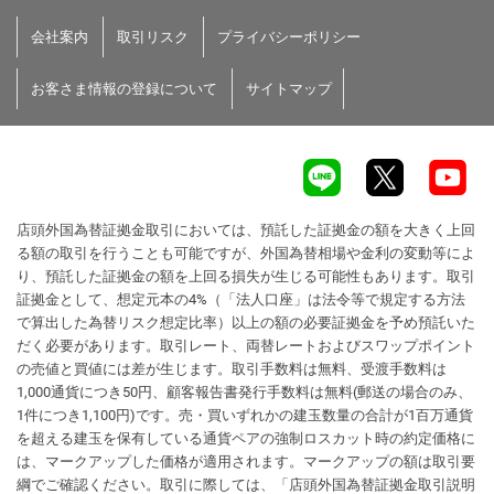
会社案内
取引リスク
プライバシーポリシー
お客さま情報の登録について
サイトマップ
店頭外国為替証拠金取引においては、預託した証拠金の額を大きく上回
る額の取引を行うことも可能ですが、外国為替相場や金利の変動等によ
り、預託した証拠金の額を上回る損失が生じる可能性もあります。取引
証拠金として、想定元本の4%（「法人口座」は法令等で規定する方法
で算出した為替リスク想定比率）以上の額の必要証拠金を予め預託いた
だく必要があります。取引レート、両替レートおよびスワップポイント
の売値と買値には差が生じます。取引手数料は無料、受渡手数料は
1,000通貨につき50円、顧客報告書発行手数料は無料(郵送の場合のみ、
1件につき1,100円)です。売・買いずれかの建玉数量の合計が1百万通貨
を超える建玉を保有している通貨ペアの強制ロスカット時の約定価格に
は、マークアップした価格が適用されます。マークアップの額は取引要
綱でご確認ください。取引に際しては、「店頭外国為替証拠金取引説明