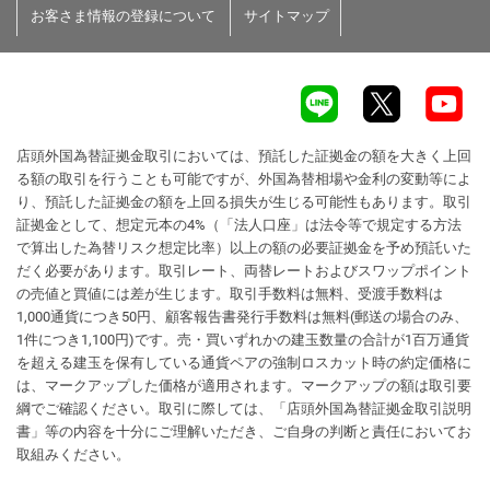
お客さま情報の登録について
サイトマップ
店頭外国為替証拠金取引においては、預託した証拠金の額を大きく上回
る額の取引を行うことも可能ですが、外国為替相場や金利の変動等によ
り、預託した証拠金の額を上回る損失が生じる可能性もあります。取引
証拠金として、想定元本の4%（「法人口座」は法令等で規定する方法
で算出した為替リスク想定比率）以上の額の必要証拠金を予め預託いた
だく必要があります。取引レート、両替レートおよびスワップポイント
の売値と買値には差が生じます。取引手数料は無料、受渡手数料は
1,000通貨につき50円、顧客報告書発行手数料は無料(郵送の場合のみ、
1件につき1,100円)です。売・買いずれかの建玉数量の合計が1百万通貨
を超える建玉を保有している通貨ペアの強制ロスカット時の約定価格に
は、マークアップした価格が適用されます。マークアップの額は取引要
綱でご確認ください。取引に際しては、「店頭外国為替証拠金取引説明
書」等の内容を十分にご理解いただき、ご自身の判断と責任においてお
取組みください。