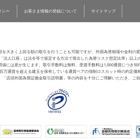
リシー
お客さま情報の登録について
サイトマップ
額を大きく上回る額の取引を行うことも可能ですが、外国為替相場や金利の
（「法人口座」は法令等で規定する方法で算出した為替リスク想定比率）以上
値には差が生じます。取引手数料は無料、受渡手数料は1,000通貨につき50
計が1百万通貨を超える建玉を保有している通貨ペアの強制ロスカット時の約定
、「店頭外国為替証拠金取引説明書」等の内容を十分にご理解いただき、ご