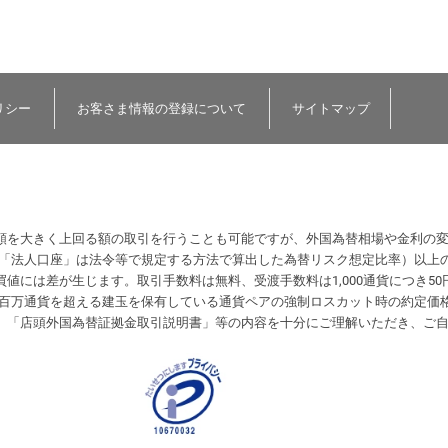
リシー
お客さま情報の登録について
サイトマップ
額を大きく上回る額の取引を行うことも可能ですが、外国為替相場や金利の
（「法人口座」は法令等で規定する方法で算出した為替リスク想定比率）以上
値には差が生じます。取引手数料は無料、受渡手数料は1,000通貨につき50
計が1百万通貨を超える建玉を保有している通貨ペアの強制ロスカット時の約定
、「店頭外国為替証拠金取引説明書」等の内容を十分にご理解いただき、ご