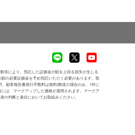
変動等により、預託した証拠金の額を上回る損失が生じる
の額の必要証拠金を予め預託いただく必要があります。取
円、顧客報告書発行手数料は無料(郵送の場合のみ、1件に
価格には、マークアップした価格が適用されます。マークア
自身の判断と責任においてお取組みください。