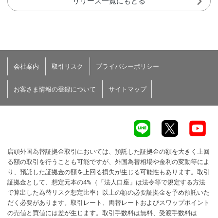
リリース一覧にもどる
会社案内
取引リスク
プライバシーポリシー
お客さま情報の登録について
サイトマップ
店頭外国為替証拠金取引においては、預託した証拠金の額を大きく上回
る額の取引を行うことも可能ですが、外国為替相場や金利の変動等によ
り、預託した証拠金の額を上回る損失が生じる可能性もあります。取引
証拠金として、想定元本の4%（「法人口座」は法令等で規定する方法
で算出した為替リスク想定比率）以上の額の必要証拠金を予め預託いた
だく必要があります。取引レート、両替レートおよびスワップポイント
の売値と買値には差が生じます。取引手数料は無料、受渡手数料は