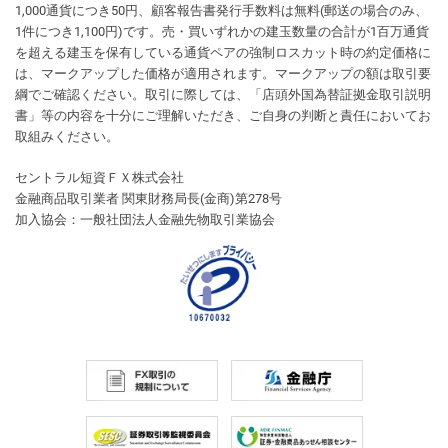
1,000通貨につき50円、顧客報告書発行手数料は無料(郵送の場合のみ、
1件につき1,100円)です。売・買いずれかの建玉数量の合計が1百万通貨
を超える建玉を保有している通貨ペアの強制ロスカット時の約定価格に
は、マークアップした価格が適用されます。マークアップの額は取引要
綱でご確認ください。取引に際しては、「店頭外国為替証拠金取引説明
書」等の内容を十分にご理解いただき、ご自身の判断と責任においてお
取組みください。
セントラル短資ＦＸ株式会社
金融商品取引業者 関東財務局長(金商)第278号
加入協会：一般社団法人金融先物取引業協会