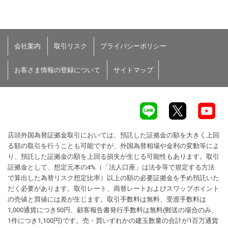
会社案内
取引リスク
プライバシーポリシー
お客さま情報の登録について
サイトマップ
店頭外国為替証拠金取引においては、預託した証拠金の額を大きく上回
る額の取引を行うことも可能ですが、外国為替相場や金利の変動等によ
り、預託した証拠金の額を上回る損失が生じる可能性もあります。取引
証拠金として、想定元本の4%（「法人口座」は法令等で規定する方法
で算出した為替リスク想定比率）以上の額の必要証拠金を予め預託いた
だく必要があります。取引レート、両替レートおよびスワップポイント
の売値と買値には差が生じます。取引手数料は無料、受渡手数料は
1,000通貨につき50円、顧客報告書発行手数料は無料(郵送の場合のみ、
1件につき1,100円)です。売・買いずれかの建玉数量の合計が1百万通貨