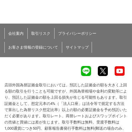
会社案内
取引リスク
プライバシーポリシー
お客さま情報の登録について
サイトマップ
店頭外国為替証拠金取引においては、預託した証拠金の額を大きく上回
る額の取引を行うことも可能ですが、外国為替相場や金利の変動等によ
り、預託した証拠金の額を上回る損失が生じる可能性もあります。取引
証拠金として、想定元本の4%（「法人口座」は法令等で規定する方法
で算出した為替リスク想定比率）以上の額の必要証拠金を予め預託いた
だく必要があります。取引レート、両替レートおよびスワップポイント
の売値と買値には差が生じます。取引手数料は無料、受渡手数料は
1,000通貨につき50円、顧客報告書発行手数料は無料(郵送の場合のみ、