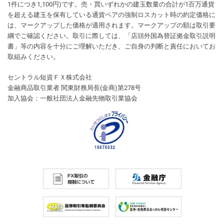
1件につき1,100円)です。売・買いずれかの建玉数量の合計が1百万通貨
を超える建玉を保有している通貨ペアの強制ロスカット時の約定価格に
は、マークアップした価格が適用されます。マークアップの額は取引要
綱でご確認ください。取引に際しては、「店頭外国為替証拠金取引説明
書」等の内容を十分にご理解いただき、ご自身の判断と責任においてお
取組みください。
セントラル短資ＦＸ株式会社
金融商品取引業者 関東財務局長(金商)第278号
加入協会：一般社団法人金融先物取引業協会