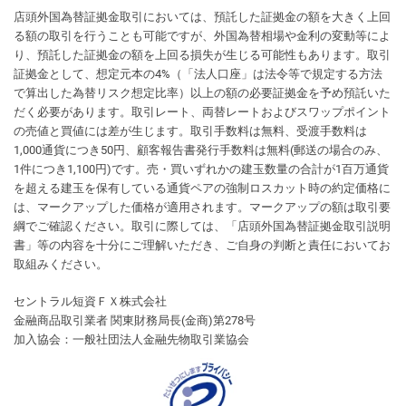
店頭外国為替証拠金取引においては、預託した証拠金の額を大きく上回
る額の取引を行うことも可能ですが、外国為替相場や金利の変動等によ
り、預託した証拠金の額を上回る損失が生じる可能性もあります。取引
証拠金として、想定元本の4%（「法人口座」は法令等で規定する方法
で算出した為替リスク想定比率）以上の額の必要証拠金を予め預託いた
だく必要があります。取引レート、両替レートおよびスワップポイント
の売値と買値には差が生じます。取引手数料は無料、受渡手数料は
1,000通貨につき50円、顧客報告書発行手数料は無料(郵送の場合のみ、
1件につき1,100円)です。売・買いずれかの建玉数量の合計が1百万通貨
を超える建玉を保有している通貨ペアの強制ロスカット時の約定価格に
は、マークアップした価格が適用されます。マークアップの額は取引要
綱でご確認ください。取引に際しては、「店頭外国為替証拠金取引説明
書」等の内容を十分にご理解いただき、ご自身の判断と責任においてお
取組みください。
セントラル短資ＦＸ株式会社
金融商品取引業者 関東財務局長(金商)第278号
加入協会：一般社団法人金融先物取引業協会