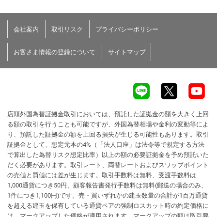
会社案内
取引リスク
プライバシーポリシー
お客さま情報の登録について
サイトマップ
店頭外国為替証拠金取引においては、預託した証拠金の額を大きく上回
る額の取引を行うことも可能ですが、外国為替相場や金利の変動等によ
り、預託した証拠金の額を上回る損失が生じる可能性もあります。取引
証拠金として、想定元本の4%（「法人口座」は法令等で規定する方法
で算出した為替リスク想定比率）以上の額の必要証拠金を予め預託いた
だく必要があります。取引レート、両替レートおよびスワップポイント
の売値と買値には差が生じます。取引手数料は無料、受渡手数料は
1,000通貨につき50円、顧客報告書発行手数料は無料(郵送の場合のみ、
1件につき1,100円)です。売・買いずれかの建玉数量の合計が1百万通貨
を超える建玉を保有している通貨ペアの強制ロスカット時の約定価格に
は、マークアップした価格が適用されます。マークアップの額は取引要