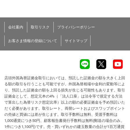
会社案内
取引リスク
プライバシーポリシー
お客さま情報の登録について
サイトマップ
店頭外国為替証拠金取引においては、預託した証拠金の額を大きく上回
る額の取引を行うことも可能ですが、外国為替相場や金利の変動等によ
り、預託した証拠金の額を上回る損失が生じる可能性もあります。取引
証拠金として、想定元本の4%（「法人口座」は法令等で規定する方法
で算出した為替リスク想定比率）以上の額の必要証拠金を予め預託いた
だく必要があります。取引レート、両替レートおよびスワップポイント
の売値と買値には差が生じます。取引手数料は無料、受渡手数料は
1,000通貨につき50円、顧客報告書発行手数料は無料(郵送の場合のみ、
1件につき1,100円)です。売・買いずれかの建玉数量の合計が1百万通貨