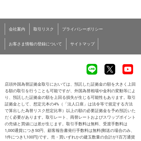
会社案内
取引リスク
プライバシーポリシー
お客さま情報の登録について
サイトマップ
店頭外国為替証拠金取引においては、預託した証拠金の額を大きく上回
る額の取引を行うことも可能ですが、外国為替相場や金利の変動等によ
り、預託した証拠金の額を上回る損失が生じる可能性もあります。取引
証拠金として、想定元本の4%（「法人口座」は法令等で規定する方法
で算出した為替リスク想定比率）以上の額の必要証拠金を予め預託いた
だく必要があります。取引レート、両替レートおよびスワップポイント
の売値と買値には差が生じます。取引手数料は無料、受渡手数料は
1,000通貨につき50円、顧客報告書発行手数料は無料(郵送の場合のみ、
1件につき1,100円)です。売・買いずれかの建玉数量の合計が1百万通貨