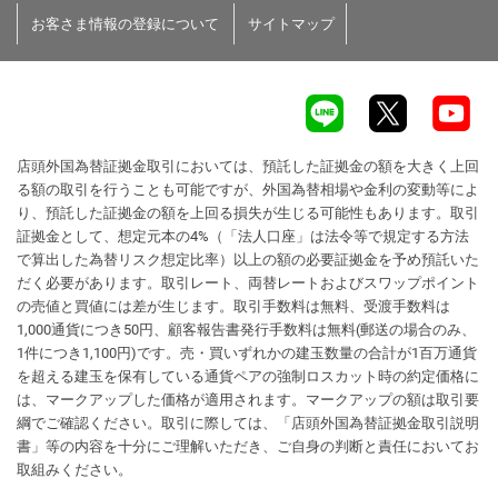
お客さま情報の登録について
サイトマップ
店頭外国為替証拠金取引においては、預託した証拠金の額を大きく上回
る額の取引を行うことも可能ですが、外国為替相場や金利の変動等によ
り、預託した証拠金の額を上回る損失が生じる可能性もあります。取引
証拠金として、想定元本の4%（「法人口座」は法令等で規定する方法
で算出した為替リスク想定比率）以上の額の必要証拠金を予め預託いた
だく必要があります。取引レート、両替レートおよびスワップポイント
の売値と買値には差が生じます。取引手数料は無料、受渡手数料は
1,000通貨につき50円、顧客報告書発行手数料は無料(郵送の場合のみ、
1件につき1,100円)です。売・買いずれかの建玉数量の合計が1百万通貨
を超える建玉を保有している通貨ペアの強制ロスカット時の約定価格に
は、マークアップした価格が適用されます。マークアップの額は取引要
綱でご確認ください。取引に際しては、「店頭外国為替証拠金取引説明
書」等の内容を十分にご理解いただき、ご自身の判断と責任においてお
取組みください。