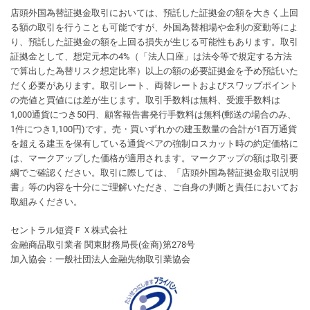
店頭外国為替証拠金取引においては、預託した証拠金の額を大きく上回
る額の取引を行うことも可能ですが、外国為替相場や金利の変動等によ
り、預託した証拠金の額を上回る損失が生じる可能性もあります。取引
証拠金として、想定元本の4%（「法人口座」は法令等で規定する方法
で算出した為替リスク想定比率）以上の額の必要証拠金を予め預託いた
だく必要があります。取引レート、両替レートおよびスワップポイント
の売値と買値には差が生じます。取引手数料は無料、受渡手数料は
1,000通貨につき50円、顧客報告書発行手数料は無料(郵送の場合のみ、
1件につき1,100円)です。売・買いずれかの建玉数量の合計が1百万通貨
を超える建玉を保有している通貨ペアの強制ロスカット時の約定価格に
は、マークアップした価格が適用されます。マークアップの額は取引要
綱でご確認ください。取引に際しては、「店頭外国為替証拠金取引説明
書」等の内容を十分にご理解いただき、ご自身の判断と責任においてお
取組みください。
セントラル短資ＦＸ株式会社
金融商品取引業者 関東財務局長(金商)第278号
加入協会：一般社団法人金融先物取引業協会