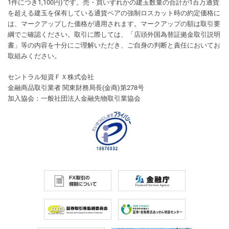
1件につき1,100円)です。売・買いずれかの建玉数量の合計が1百万通貨
を超える建玉を保有している通貨ペアの強制ロスカット時の約定価格に
は、マークアップした価格が適用されます。マークアップの額は取引要
綱でご確認ください。取引に際しては、「店頭外国為替証拠金取引説明
書」等の内容を十分にご理解いただき、ご自身の判断と責任においてお
取組みください。
セントラル短資ＦＸ株式会社
金融商品取引業者 関東財務局長(金商)第278号
加入協会：一般社団法人金融先物取引業協会