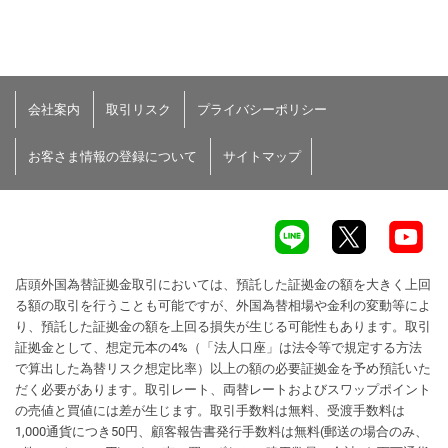
会社案内
取引リスク
プライバシーポリシー
お客さま情報の登録について
サイトマップ
店頭外国為替証拠金取引においては、預託した証拠金の額を大きく上回
る額の取引を行うことも可能ですが、外国為替相場や金利の変動等によ
り、預託した証拠金の額を上回る損失が生じる可能性もあります。取引
証拠金として、想定元本の4%（「法人口座」は法令等で規定する方法
で算出した為替リスク想定比率）以上の額の必要証拠金を予め預託いた
だく必要があります。取引レート、両替レートおよびスワップポイント
の売値と買値には差が生じます。取引手数料は無料、受渡手数料は
1,000通貨につき50円、顧客報告書発行手数料は無料(郵送の場合のみ、