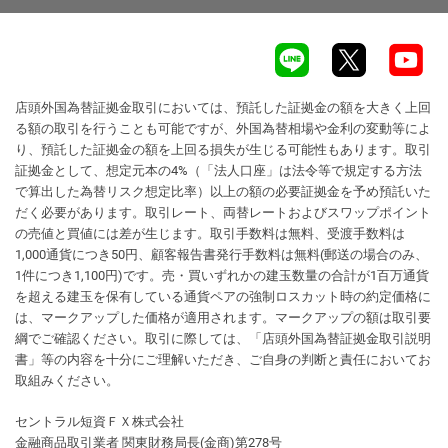
店頭外国為替証拠金取引においては、預託した証拠金の額を大きく上回
る額の取引を行うことも可能ですが、外国為替相場や金利の変動等によ
り、預託した証拠金の額を上回る損失が生じる可能性もあります。取引
証拠金として、想定元本の4%（「法人口座」は法令等で規定する方法
で算出した為替リスク想定比率）以上の額の必要証拠金を予め預託いた
だく必要があります。取引レート、両替レートおよびスワップポイント
の売値と買値には差が生じます。取引手数料は無料、受渡手数料は
1,000通貨につき50円、顧客報告書発行手数料は無料(郵送の場合のみ、
1件につき1,100円)です。売・買いずれかの建玉数量の合計が1百万通貨
を超える建玉を保有している通貨ペアの強制ロスカット時の約定価格に
は、マークアップした価格が適用されます。マークアップの額は取引要
綱でご確認ください。取引に際しては、「店頭外国為替証拠金取引説明
書」等の内容を十分にご理解いただき、ご自身の判断と責任においてお
取組みください。
セントラル短資ＦＸ株式会社
金融商品取引業者 関東財務局長(金商)第278号