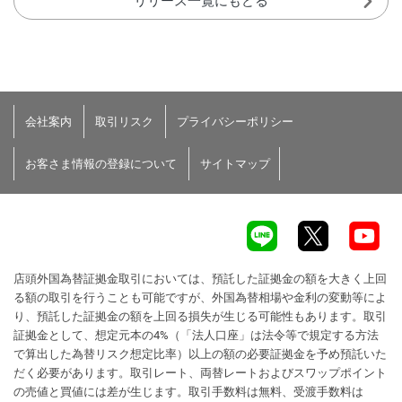
リリース一覧にもどる
会社案内
取引リスク
プライバシーポリシー
お客さま情報の登録について
サイトマップ
店頭外国為替証拠金取引においては、預託した証拠金の額を大きく上回
る額の取引を行うことも可能ですが、外国為替相場や金利の変動等によ
り、預託した証拠金の額を上回る損失が生じる可能性もあります。取引
証拠金として、想定元本の4%（「法人口座」は法令等で規定する方法
で算出した為替リスク想定比率）以上の額の必要証拠金を予め預託いた
だく必要があります。取引レート、両替レートおよびスワップポイント
の売値と買値には差が生じます。取引手数料は無料、受渡手数料は