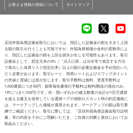
お客さま情報の登録について
サイトマップ
店頭外国為替証拠金取引においては、預託した証拠金の額を大きく上回
る額の取引を行うことも可能ですが、外国為替相場や金利の変動等によ
り、預託した証拠金の額を上回る損失が生じる可能性もあります。取引
証拠金として、想定元本の4%（「法人口座」は法令等で規定する方法
で算出した為替リスク想定比率）以上の額の必要証拠金を予め預託いた
だく必要があります。取引レート、両替レートおよびスワップポイント
の売値と買値には差が生じます。取引手数料は無料、受渡手数料は
1,000通貨につき50円、顧客報告書発行手数料は無料(郵送の場合のみ、
1件につき1,100円)です。売・買いずれかの建玉数量の合計が1百万通貨
を超える建玉を保有している通貨ペアの強制ロスカット時の約定価格に
は、マークアップした価格が適用されます。マークアップの額は取引要
綱でご確認ください。取引に際しては、「店頭外国為替証拠金取引説明
書」等の内容を十分にご理解いただき、ご自身の判断と責任においてお
取組みください。