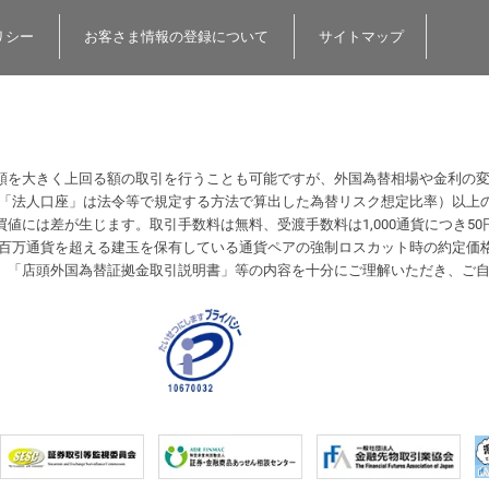
リシー
お客さま情報の登録について
サイトマップ
額を大きく上回る額の取引を行うことも可能ですが、外国為替相場や金利の
（「法人口座」は法令等で規定する方法で算出した為替リスク想定比率）以上
値には差が生じます。取引手数料は無料、受渡手数料は1,000通貨につき50
計が1百万通貨を超える建玉を保有している通貨ペアの強制ロスカット時の約定
、「店頭外国為替証拠金取引説明書」等の内容を十分にご理解いただき、ご