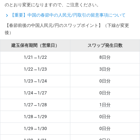
のとおり変更になりますので、ご注意ください。
【重要】中国の春節中の人民元/円取引の留意事項について
【春節前後の中国人民元/円のスワップポイント】（下線が変更
後）
建玉保有期間（営業日）
スワップ発生日数
1/21→1/22
8日分
1/22→1/23
3日分
1/23→1/24
0日分
1/24→1/27
0日分
1/27→1/28
1日分
1/28→1/29
0日分
1/29→1/30
0日分