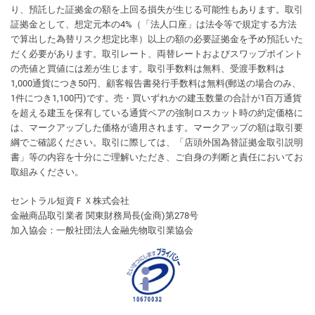
り、預託した証拠金の額を上回る損失が生じる可能性もあります。取引
証拠金として、想定元本の4%（「法人口座」は法令等で規定する方法
で算出した為替リスク想定比率）以上の額の必要証拠金を予め預託いた
だく必要があります。取引レート、両替レートおよびスワップポイント
の売値と買値には差が生じます。取引手数料は無料、受渡手数料は
1,000通貨につき50円、顧客報告書発行手数料は無料(郵送の場合のみ、
1件につき1,100円)です。売・買いずれかの建玉数量の合計が1百万通貨
を超える建玉を保有している通貨ペアの強制ロスカット時の約定価格に
は、マークアップした価格が適用されます。マークアップの額は取引要
綱でご確認ください。取引に際しては、「店頭外国為替証拠金取引説明
書」等の内容を十分にご理解いただき、ご自身の判断と責任においてお
取組みください。
セントラル短資ＦＸ株式会社
金融商品取引業者 関東財務局長(金商)第278号
加入協会：一般社団法人金融先物取引業協会