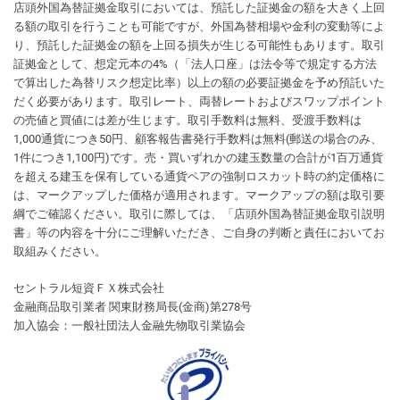
店頭外国為替証拠金取引においては、預託した証拠金の額を大きく上回
る額の取引を行うことも可能ですが、外国為替相場や金利の変動等によ
り、預託した証拠金の額を上回る損失が生じる可能性もあります。取引
証拠金として、想定元本の4%（「法人口座」は法令等で規定する方法
で算出した為替リスク想定比率）以上の額の必要証拠金を予め預託いた
だく必要があります。取引レート、両替レートおよびスワップポイント
の売値と買値には差が生じます。取引手数料は無料、受渡手数料は
1,000通貨につき50円、顧客報告書発行手数料は無料(郵送の場合のみ、
1件につき1,100円)です。売・買いずれかの建玉数量の合計が1百万通貨
を超える建玉を保有している通貨ペアの強制ロスカット時の約定価格に
は、マークアップした価格が適用されます。マークアップの額は取引要
綱でご確認ください。取引に際しては、「店頭外国為替証拠金取引説明
書」等の内容を十分にご理解いただき、ご自身の判断と責任においてお
取組みください。
セントラル短資ＦＸ株式会社
金融商品取引業者 関東財務局長(金商)第278号
加入協会：一般社団法人金融先物取引業協会