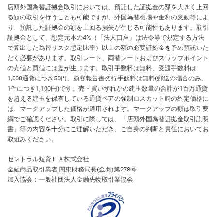
店頭外国為替証拠金取引においては、預託した証拠金の額を大きく上回
る額の取引を行うことも可能ですが、外国為替相場や金利の変動等によ
り、預託した証拠金の額を上回る損失が生じる可能性もあります。取引
証拠金として、想定元本の4%（「法人口座」は法令等で規定する方法
で算出した為替リスク想定比率）以上の額の必要証拠金を予め預託いた
だく必要があります。取引レート、両替レートおよびスワップポイント
の売値と買値には差が生じます。取引手数料は無料、受渡手数料は
1,000通貨につき50円、顧客報告書発行手数料は無料(郵送の場合のみ、
1件につき1,100円)です。売・買いずれかの建玉数量の合計が1百万通貨
を超える建玉を保有している通貨ペアの強制ロスカット時の約定価格に
は、マークアップした価格が適用されます。マークアップの額は取引要
綱でご確認ください。取引に際しては、「店頭外国為替証拠金取引説明
書」等の内容を十分にご理解いただき、ご自身の判断と責任においてお
取組みください。
セントラル短資ＦＸ株式会社
金融商品取引業者 関東財務局長(金商)第278号
加入協会：一般社団法人金融先物取引業協会