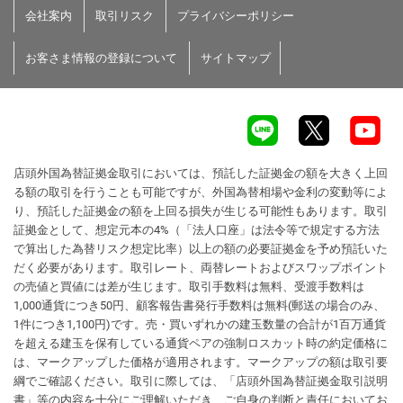
会社案内
取引リスク
プライバシーポリシー
お客さま情報の登録について
サイトマップ
店頭外国為替証拠金取引においては、預託した証拠金の額を大きく上回
る額の取引を行うことも可能ですが、外国為替相場や金利の変動等によ
り、預託した証拠金の額を上回る損失が生じる可能性もあります。取引
証拠金として、想定元本の4%（「法人口座」は法令等で規定する方法
で算出した為替リスク想定比率）以上の額の必要証拠金を予め預託いた
だく必要があります。取引レート、両替レートおよびスワップポイント
の売値と買値には差が生じます。取引手数料は無料、受渡手数料は
1,000通貨につき50円、顧客報告書発行手数料は無料(郵送の場合のみ、
1件につき1,100円)です。売・買いずれかの建玉数量の合計が1百万通貨
を超える建玉を保有している通貨ペアの強制ロスカット時の約定価格に
は、マークアップした価格が適用されます。マークアップの額は取引要
綱でご確認ください。取引に際しては、「店頭外国為替証拠金取引説明
書」等の内容を十分にご理解いただき、ご自身の判断と責任においてお