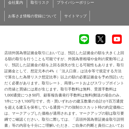
会社案内
取引リスク
プライバシーポリシー
お客さま情報の登録について
サイトマップ
店頭外国為替証拠金取引においては、預託した証拠金の額を大きく上回
る額の取引を行うことも可能ですが、外国為替相場や金利の変動等によ
り、預託した証拠金の額を上回る損失が生じる可能性もあります。取引
証拠金として、想定元本の4%（「法人口座」は法令等で規定する方法
で算出した為替リスク想定比率）以上の額の必要証拠金を予め預託いた
だく必要があります。取引レート、両替レートおよびスワップポイント
の売値と買値には差が生じます。取引手数料は無料、受渡手数料は
1,000通貨につき50円、顧客報告書発行手数料は無料(郵送の場合のみ、
1件につき1,100円)です。売・買いずれかの建玉数量の合計が1百万通貨
を超える建玉を保有している通貨ペアの強制ロスカット時の約定価格に
は、マークアップした価格が適用されます。マークアップの額は取引要
綱でご確認ください。取引に際しては、「店頭外国為替証拠金取引説明
書」等の内容を十分にご理解いただき、ご自身の判断と責任においてお