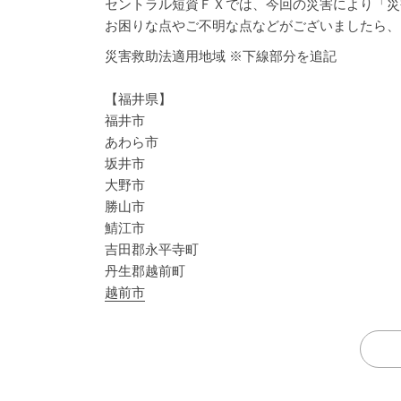
セントラル短資ＦＸでは、今回の災害により「災
お困りな点やご不明な点などがございましたら、
災害救助法適用地域 ※下線部分を追記
【福井県】
福井市
あわら市
坂井市
大野市
勝山市
鯖江市
吉田郡永平寺町
丹生郡越前町
越前市