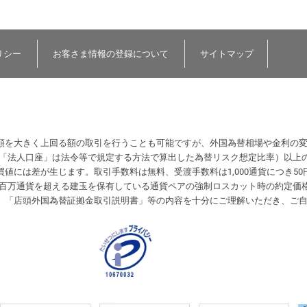
リシー
お客さま情報の登録について
サイトマップ
額を大きく上回る額の取引を行うことも可能ですが、外国為替相場や金利の
（「法人口座」は法令等で規定する方法で算出した為替リスク想定比率）以上
値には差が生じます。取引手数料は無料、受渡手数料は1,000通貨につき50
計が1百万通貨を超える建玉を保有している通貨ペアの強制ロスカット時の約定
、「店頭外国為替証拠金取引説明書」等の内容を十分にご理解いただき、ご