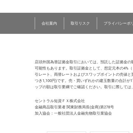
会社案内
取引リスク
プライバシーポ
店頭外国為替証拠金取引においては、預託した証拠金の
可能性もあります。取引証拠金として、想定元本の4%
引レート、両替レートおよびスワップポイントの売値と買
つき1,100円)です。売・買いずれかの建玉数量の合
ップの額は取引要綱でご確認ください。取引に際しては
セントラル短資ＦＸ株式会社
金融商品取引業者 関東財務局長(金商)第278号
加入協会：一般社団法人金融先物取引業協会