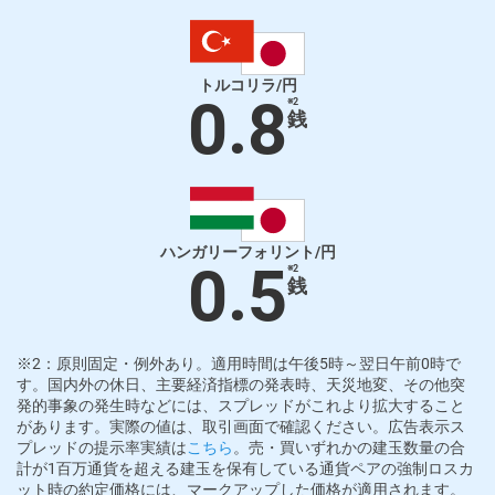
トルコリラ/円
0.8
※2
銭
ハンガリーフォリント/円
0.5
※2
銭
※2：原則固定・例外あり。適用時間は午後5時～翌日午前0時で
す。国内外の休日、主要経済指標の発表時、天災地変、その他突
発的事象の発生時などには、スプレッドがこれより拡大すること
があります。実際の値は、取引画面で確認ください。広告表示ス
プレッドの提示率実績は
こちら
。売・買いずれかの建玉数量の合
計が1百万通貨を超える建玉を保有している通貨ペアの強制ロスカ
ット時の約定価格には、マークアップした価格が適用されます。