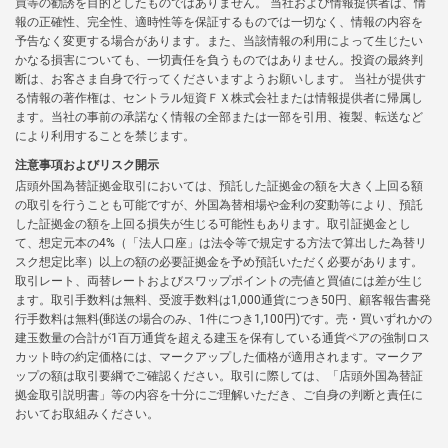
買等の勧誘を目的としたものではありません。 当社および情報提供者は、情
報の正確性、完全性、適時性等を保証するものでは一切なく、情報の内容を
予告なく変更する場合があります。また、当該情報の利用によって生じたい
かなる損害についても、一切責任を負うものではありません。投資の最終判
断は、お客さま自身で行ってくださいますようお願いします。 当社が提供す
る情報の著作権は、セントラル短資ＦＸ株式会社または情報提供者に帰属し
ます。当社の事前の承諾なく情報の全部または一部を引用、複製、転送など
により利用することを禁じます。
注意事項およびリスク開示
店頭外国為替証拠金取引においては、預託した証拠金の額を大きく上回る額
の取引を行うことも可能ですが、外国為替相場や金利の変動等により、預託
した証拠金の額を上回る損失が生じる可能性もあります。取引証拠金とし
て、想定元本の4%（「法人口座」は法令等で規定する方法で算出した為替リ
スク想定比率）以上の額の必要証拠金を予め預託いただく必要があります。
取引レート、両替レートおよびスワップポイントの売値と買値には差が生じ
ます。取引手数料は無料、受渡手数料は1,000通貨につき50円、顧客報告書発
行手数料は無料(郵送の場合のみ、1件につき1,100円)です。売・買いずれかの
建玉数量の合計が1百万通貨を超える建玉を保有している通貨ペアの強制ロス
カット時の約定価格には、マークアップした価格が適用されます。マークア
ップの額は取引要綱でご確認ください。取引に際しては、「店頭外国為替証
拠金取引説明書」等の内容を十分にご理解いただき、ご自身の判断と責任に
おいてお取組みください。