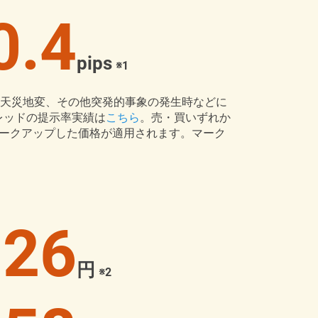
0.4
pips
※1
、天災地変、その他突発的事象の発生時などに
レッドの提示率実績は
こちら
。売・買いずれか
マークアップした価格が適用されます。マーク
26
円
※2