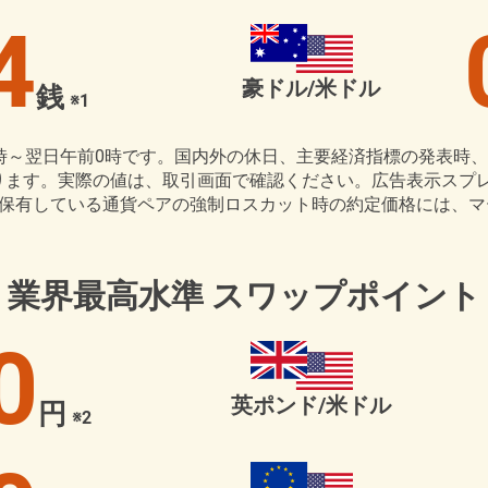
4
豪ドル/米ドル
銭
※1
時～翌日午前0時です。国内外の休日、主要経済指標の発表時
ります。実際の値は、取引画面で確認ください。広告表示スプ
を保有している通貨ペアの強制ロスカット時の約定価格には、
業界最高水準
スワップポイント
0
英ポンド/米ドル
円
※2