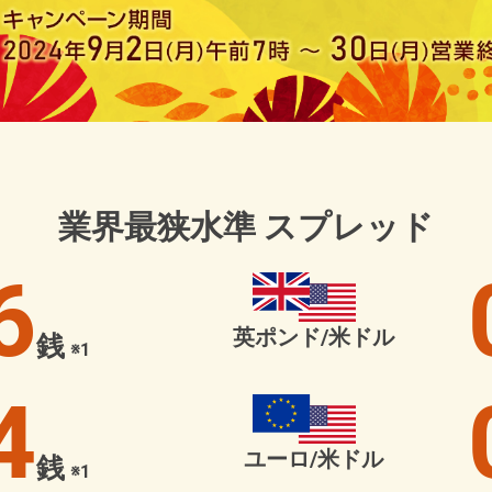
業界最狭水準
スプレッド
6
英ポンド/米ドル
銭
※1
4
ユーロ/米ドル
銭
※1