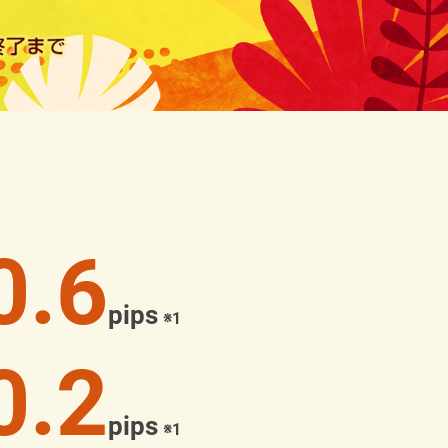
0.6
pips
※1
0.2
pips
※1