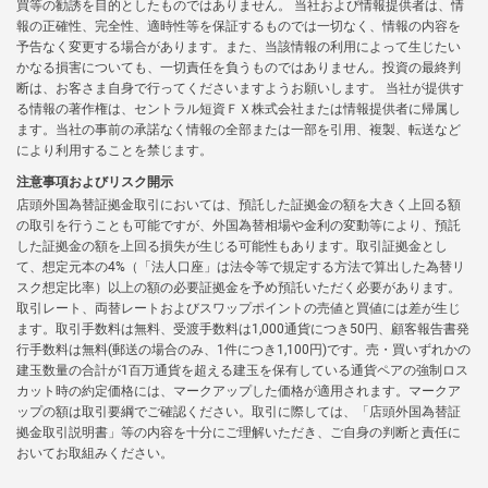
買等の勧誘を目的としたものではありません。 当社および情報提供者は、情
報の正確性、完全性、適時性等を保証するものでは一切なく、情報の内容を
予告なく変更する場合があります。また、当該情報の利用によって生じたい
かなる損害についても、一切責任を負うものではありません。投資の最終判
断は、お客さま自身で行ってくださいますようお願いします。 当社が提供す
る情報の著作権は、セントラル短資ＦＸ株式会社または情報提供者に帰属し
ます。当社の事前の承諾なく情報の全部または一部を引用、複製、転送など
により利用することを禁じます。
注意事項およびリスク開示
店頭外国為替証拠金取引においては、預託した証拠金の額を大きく上回る額
の取引を行うことも可能ですが、外国為替相場や金利の変動等により、預託
した証拠金の額を上回る損失が生じる可能性もあります。取引証拠金とし
て、想定元本の4%（「法人口座」は法令等で規定する方法で算出した為替リ
スク想定比率）以上の額の必要証拠金を予め預託いただく必要があります。
取引レート、両替レートおよびスワップポイントの売値と買値には差が生じ
ます。取引手数料は無料、受渡手数料は1,000通貨につき50円、顧客報告書発
行手数料は無料(郵送の場合のみ、1件につき1,100円)です。売・買いずれかの
建玉数量の合計が1百万通貨を超える建玉を保有している通貨ペアの強制ロス
カット時の約定価格には、マークアップした価格が適用されます。マークア
ップの額は取引要綱でご確認ください。取引に際しては、「店頭外国為替証
拠金取引説明書」等の内容を十分にご理解いただき、ご自身の判断と責任に
おいてお取組みください。